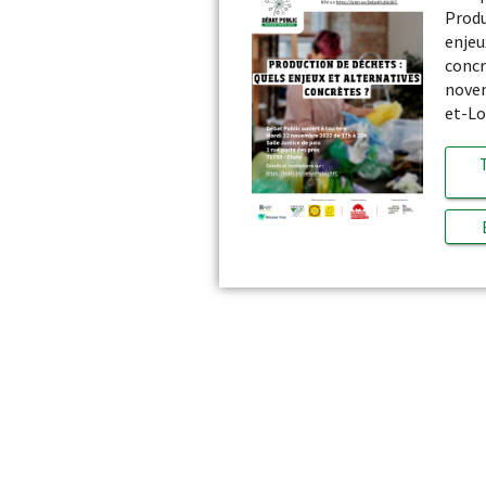
Produ
enjeu
concr
novem
et-Lo