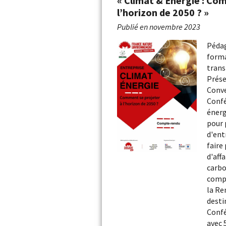
« Climat & Énergie : Co
l’horizon de 2050 ? »
Publié en
novembre 2023
Pédag
forma
trans
Prése
Conve
Confé
énerg
pour 
d'ent
faire
d'aff
carbo
compt
la Re
desti
Confé
avec 