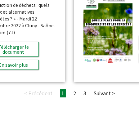
ction de déchets : quels
x et alternatives
ètes ? » - Mardi 22
bre 2022 à Cluny - Saône-
ire (71)
Télécharger le
document
En savoir plus
< Précédent
1
2
3
Suivant >