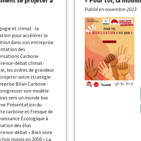
mment se projeter à
« Pour toi, la mobili
Publié en
novembre 2023
ogie et climat : la
tion pour accélérer la
ition dans son entreprise
ntation des
rsations Carbone
rence-débat climat-
ie, les ordres de grandeur
projeter votre stratégie
reprise Bilan Carbone :
 progresser son modèle
aires vers un monde bas
ne Présentation du
e carbone et Fresque de
naissance Écologique à
nation des élus
rence-débat « Bien vivre
5 fois moins en 2050 » La