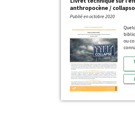
Livret technique sur l’e
anthropocène / collapso
Publié en
octobre 2020
Quelq
bibli
ou co
conna