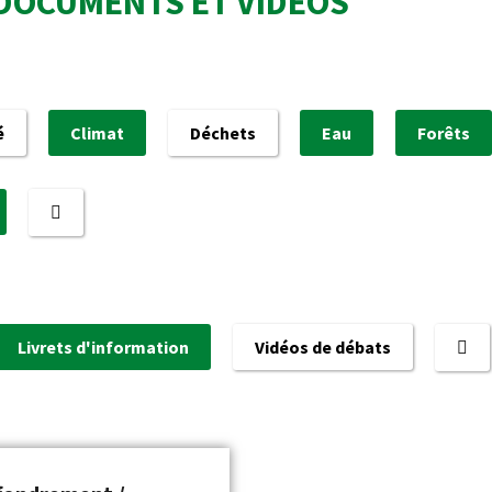
DOCUMENTS ET VIDÉOS
é
Climat
Déchets
Eau
Forêts
Livrets d'information
Vidéos de débats