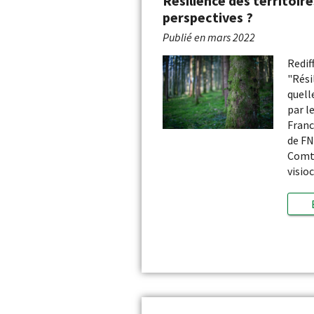
Résilience des territoire
perspectives ?
Publié en
mars 2022
Redif
"Rési
quell
par l
Fran
de FN
Comté
visio