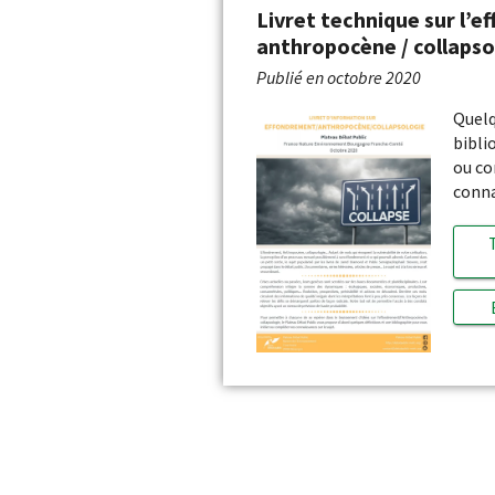
Livret technique sur l’e
anthropocène / collapso
Publié en
octobre 2020
Quelq
bibli
ou co
conna