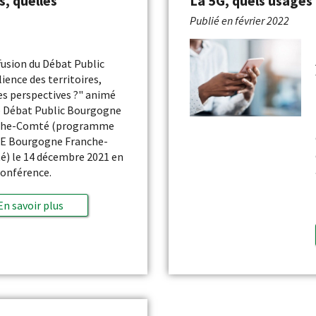
s, quelles
La 5G, quels usages 
Publié en
février 2022
fusion du Débat Public
lience des territoires,
es perspectives ?" animé
e Débat Public Bourgogne
che-Comté (programme
E Bourgogne Franche-
) le 14 décembre 2021 en
conférence.
En savoir plus