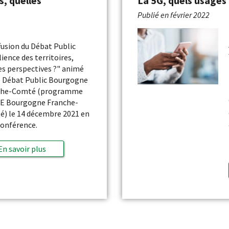
s, quelles
La 5G, quels usages 
Publié en
février 2022
fusion du Débat Public
lience des territoires,
es perspectives ?" animé
e Débat Public Bourgogne
che-Comté (programme
E Bourgogne Franche-
) le 14 décembre 2021 en
conférence.
En savoir plus