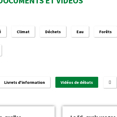
DOCUMENTS ET VIDÉOS
é
Climat
Déchets
Eau
Forêts
Livrets d'information
Vidéos de débats