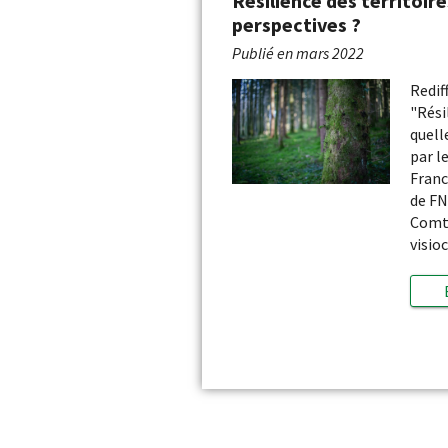
Résilience des territoire
perspectives ?
Publié en
mars 2022
Redif
"Rési
quell
par l
Fran
de FN
Comté
visio