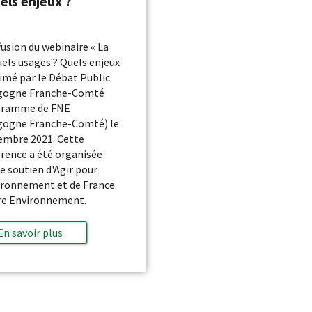
els enjeux ?
fusion du webinaire « La
uels usages ? Quels enjeux
nimé par le Débat Public
gogne Franche-Comté
gramme de FNE
gogne Franche-Comté) le
embre 2021. Cette
rence a été organisée
le soutien d'Agir pour
ironnement et de France
re Environnement.
En savoir plus