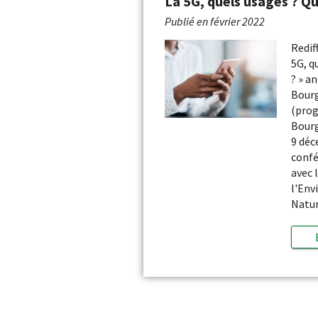
La 5G, quels usages ? Qu
Publié en
février 2022
Redif
5G, q
? » a
Bour
(pro
Bour
9 déc
confé
avec 
l'Env
Natu