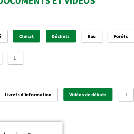
DOCUMENTS ET VIDÉOS
é
Climat
Déchets
Eau
Forêts
Livrets d'information
Vidéos de débats