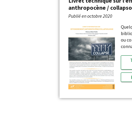
Livret technique sur l’e
anthropocène / collapso
Publié en
octobre 2020
Quelq
bibli
ou co
conna