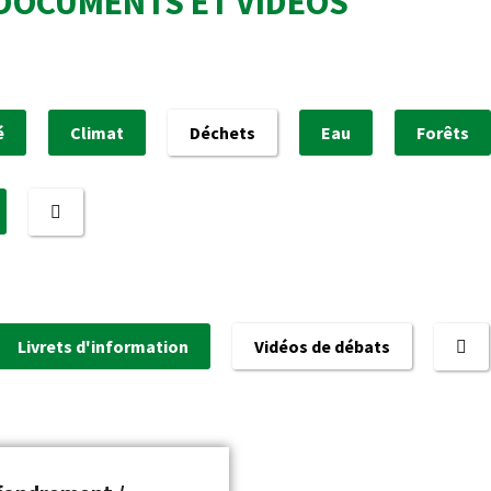
DOCUMENTS ET VIDÉOS
é
Climat
Déchets
Eau
Forêts
Livrets d'information
Vidéos de débats