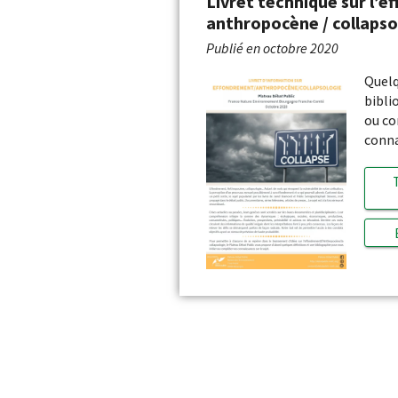
Livret technique sur l’e
anthropocène / collapso
Publié en
octobre 2020
Quelq
bibli
ou co
conna