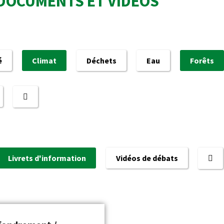
DOCUMENTS ET VIDÉOS
é
Climat
Déchets
Eau
Forêts
Livrets d'information
Vidéos de débats