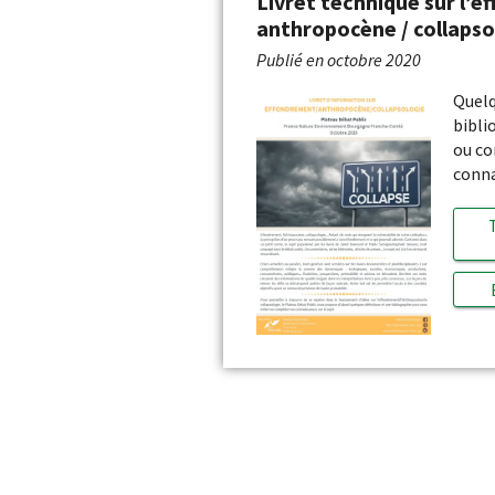
Livret technique sur l’e
anthropocène / collapso
Publié en
octobre 2020
Quelq
bibli
ou co
conna