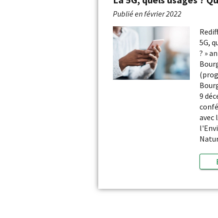
Publié en
février 2022
Redif
5G, q
? » a
Bour
(pro
Bour
9 déc
confé
avec 
l'Env
Natu