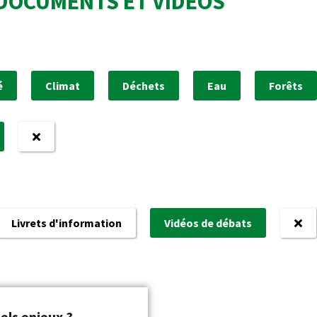
DOCUMENTS ET VIDÉOS
é
Climat
Déchets
Eau
Forêts
Livrets d'information
Vidéos de débats
els enjeux ?