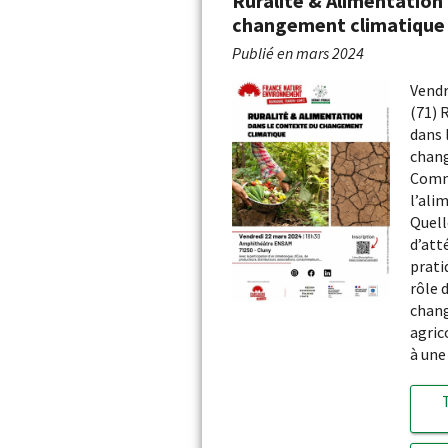
Ruralité & Alimentation
changement climatique
Publié en
mars 2024
Vendr
(71) 
dans 
chan
Comm
l’ali
Quell
d’att
prati
rôle 
chang
agric
à une