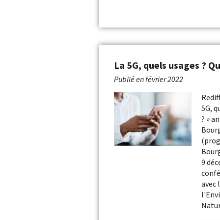
La 5G, quels usages ? Qu
Publié en
février 2022
Redif
5G, q
? » a
Bour
(pro
Bour
9 déc
confé
avec 
l'Env
Natu