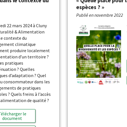
 dans le contexte du
« Quelle place pour l
espèces ? »
Publié en
novembre 2022
edi 22 mars 2024 à Cluny
Ruralité & Alimentation
le contexte du
gement climatique
ent produire localement
mentation d’un territoire ?
es pratiques
énuation ? Quelles
ques d’adaptation ? Quel
du consommateur dans les
ements de pratiques
oles ? Quels freins à l’accès
 alimentation de qualité ?
Télécharger le
document