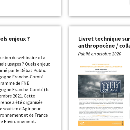
els enjeux ?
Livret technique sur
anthropocène / coll
Publié en
octobre 2020
fusion du webinaire « La
uels usages ? Quels enjeux
nimé par le Débat Public
gogne Franche-Comté
gramme de FNE
gogne Franche-Comté) le
embre 2021. Cette
rence a été organisée
le soutien d'Agir pour
ironnement et de France
re Environnement.