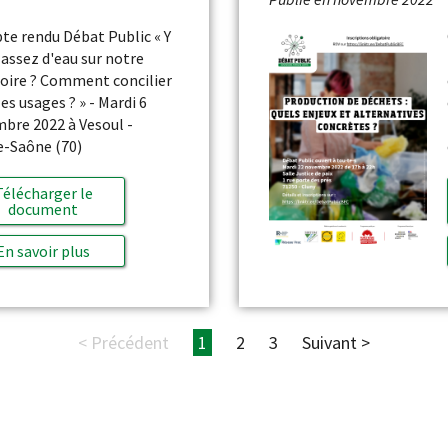
e rendu Débat Public « Y
l assez d'eau sur notre
toire ? Comment concilier
les usages ? » - Mardi 6
bre 2022 à Vesoul -
-Saône (70)
Télécharger le
document
En savoir plus
< Précédent
1
2
3
Suivant >