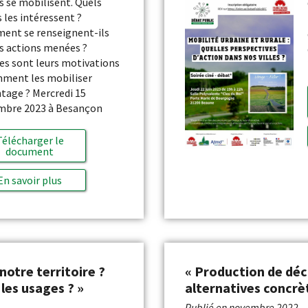
s se mobilisent. Quels
s les intéressent ?
nt se renseignent-ils
es actions menées ?
es sont leurs motivations
ment les mobiliser
tage ? Mercredi 15
mbre 2023 à Besançon
Télécharger le
document
En savoir plus
 notre territoire ?
« Production de déch
les usages ? »
alternatives concrèt
Publié en
novembre 2022