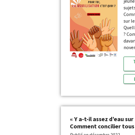
jeune
sujet
Comme
sur l
Quell
? Com
davan
nove
« Y a-t-il assez d’eau sur
Comment concilier tous 
Publié en
décembre 2022