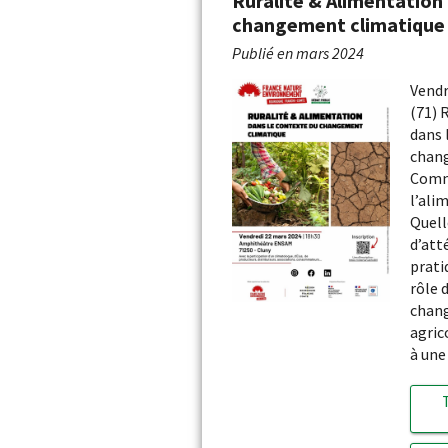
Ruralité & Alimentation
changement climatique
Publié en
mars 2024
Vendr
(71) 
dans 
chan
Comm
l’ali
Quell
d’att
prati
rôle 
chang
agric
à une