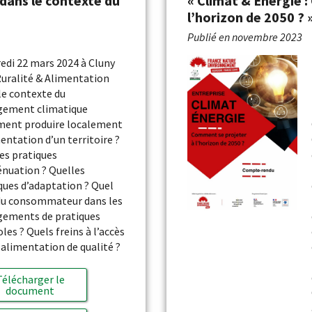
 dans le contexte du
« Climat & Énergie 
l’horizon de 2050 ? 
Publié en
novembre 2023
edi 22 mars 2024 à Cluny
Ruralité & Alimentation
le contexte du
gement climatique
ent produire localement
mentation d’un territoire ?
es pratiques
énuation ? Quelles
ques d’adaptation ? Quel
du consommateur dans les
ements de pratiques
oles ? Quels freins à l’accès
 alimentation de qualité ?
Télécharger le
document