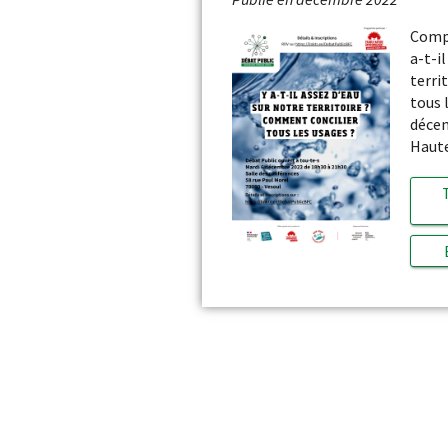
Compt
a-t-i
terri
tous 
décem
Haute